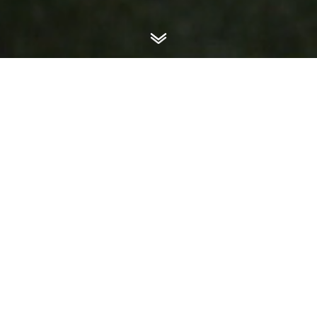
Le campus
universitaire
international
Le campus universitaire international de
l’Eco-Cité Zenata (CUIZ) accueille des
écoles nationales et internationales
d’enseignements supérieurs couvrant les
besoins en formation dans les filières de :